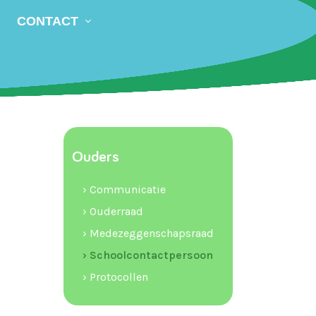
CONTACT
Ouders
› Communicatie
› Ouderraad
› Medezeggenschapsraad
› Schoolcontactpersoon
› Protocollen