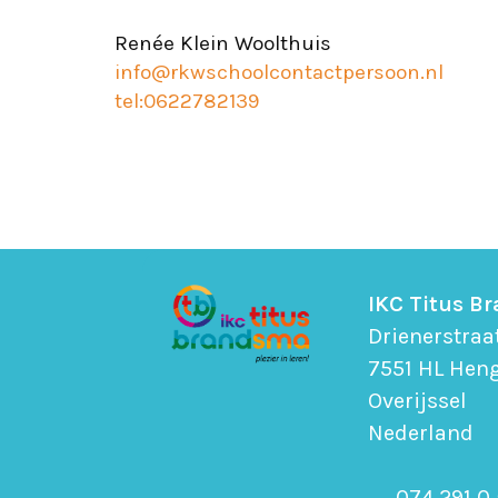
Renée Klein Woolthuis
info@rkwschoolcontactpersoon.nl
tel:0622782139
IKC Titus B
Drienerstraa
7551 HL Hen
Overijssel
Nederland
074 291 0