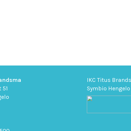
randsma
IKC Titus Brand
t 51
Symbio Hengelo
gelo
 500