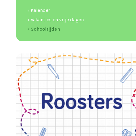
› Kalender
› Vakanties en vrije dagen
› Schooltijden