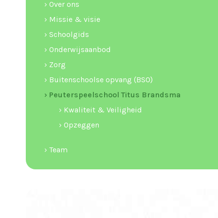
› Over ons
› Missie & visie
› Schoolgids
› Onderwijsaanbod
› Zorg
› Buitenschoolse opvang (BSO)
› Peuterspeelschool Titus Brandsma
› Kwaliteit & Veiligheid
› Opzeggen
› Team