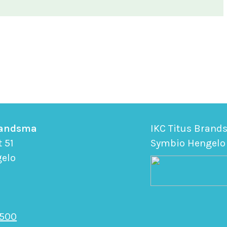
randsma
IKC Titus Brand
t 51
Symbio Hengelo
gelo
 500