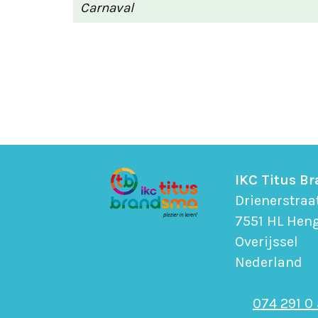
Carnaval
IKC Titus B
Drienerstraa
7551 HL Hen
Overijssel
Nederland
074 291 0