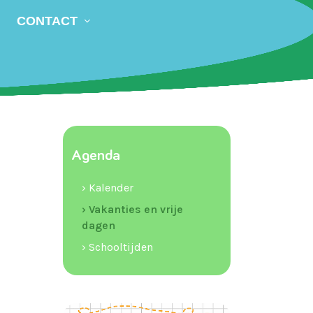
CONTACT
Agenda
› Kalender
› Vakanties en vrije
dagen
› Schooltijden