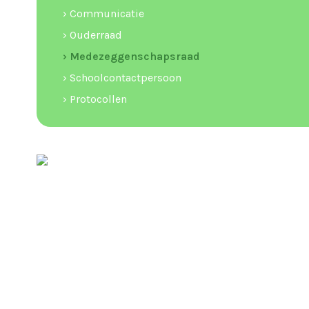
› Communicatie
› Ouderraad
› Medezeggenschapsraad
› Schoolcontactpersoon
› Protocollen